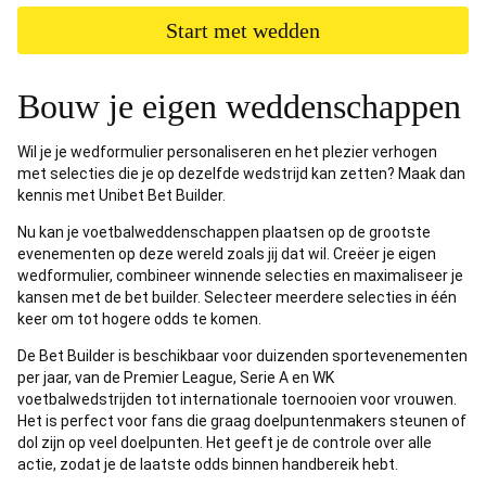
Start met wedden
Bouw je eigen weddenschappen
Wil je je wedformulier personaliseren en het plezier verhogen
met selecties die je op dezelfde wedstrijd kan zetten? Maak dan
kennis met Unibet Bet Builder.
Nu kan je voetbalweddenschappen plaatsen op de grootste
evenementen op deze wereld zoals jij dat wil. Creëer je eigen
wedformulier, combineer winnende selecties en maximaliseer je
kansen met de bet builder. Selecteer meerdere selecties in één
keer om tot hogere odds te komen.
De Bet Builder is beschikbaar voor duizenden sportevenementen
per jaar, van de Premier League, Serie A en WK
voetbalwedstrijden tot internationale toernooien voor vrouwen.
Het is perfect voor fans die graag doelpuntenmakers steunen of
dol zijn op veel doelpunten. Het geeft je de controle over alle
actie, zodat je de laatste odds binnen handbereik hebt.