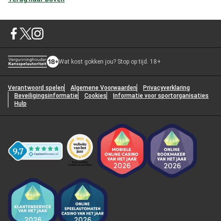
Wat kost gokken jou? Stop op tijd. 18+
Verantwoord spelen
Algemene Voorwaarden
Privacyverklaring
Beveiligingsinformatie
Cookies
Informatie voor sportorganisaties
Hulp