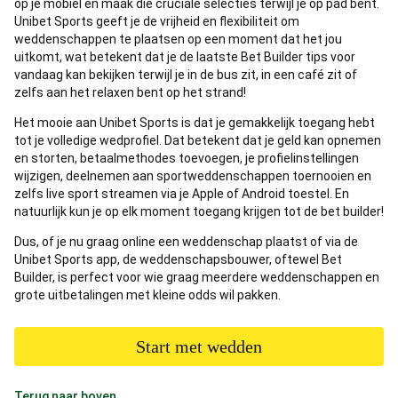
op je mobiel en maak die cruciale selecties terwijl je op pad bent.
Unibet Sports geeft je de vrijheid en flexibiliteit om
weddenschappen te plaatsen op een moment dat het jou
uitkomt, wat betekent dat je de laatste Bet Builder tips voor
vandaag kan bekijken terwijl je in de bus zit, in een café zit of
zelfs aan het relaxen bent op het strand!
Het mooie aan Unibet Sports is dat je gemakkelijk toegang hebt
tot je volledige wedprofiel. Dat betekent dat je geld kan opnemen
en storten, betaalmethodes toevoegen, je profielinstellingen
wijzigen, deelnemen aan sportweddenschappen toernooien en
zelfs live sport streamen via je Apple of Android toestel. En
natuurlijk kun je op elk moment toegang krijgen tot de bet builder!
Dus, of je nu graag online een weddenschap plaatst of via de
Unibet Sports app, de weddenschapsbouwer, oftewel Bet
Builder, is perfect voor wie graag meerdere weddenschappen en
grote uitbetalingen met kleine odds wil pakken.
Start met wedden
Terug naar boven