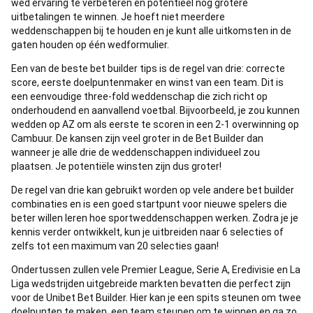
wed ervaring te verbeteren en potentieel nog grotere
uitbetalingen te winnen. Je hoeft niet meerdere
weddenschappen bij te houden en je kunt alle uitkomsten in de
gaten houden op één wedformulier.
Een van de beste bet builder tips is de regel van drie: correcte
score, eerste doelpuntenmaker en winst van een team. Dit is
een eenvoudige three-fold weddenschap die zich richt op
onderhoudend en aanvallend voetbal. Bijvoorbeeld, je zou kunnen
wedden op AZ om als eerste te scoren in een 2-1 overwinning op
Cambuur. De kansen zijn veel groter in de Bet Builder dan
wanneer je alle drie de weddenschappen individueel zou
plaatsen. Je potentiële winsten zijn dus groter!
De regel van drie kan gebruikt worden op vele andere bet builder
combinaties en is een goed startpunt voor nieuwe spelers die
beter willen leren hoe sportweddenschappen werken. Zodra je je
kennis verder ontwikkelt, kun je uitbreiden naar 6 selecties of
zelfs tot een maximum van 20 selecties gaan!
Ondertussen zullen vele Premier League, Serie A, Eredivisie en La
Liga wedstrijden uitgebreide markten bevatten die perfect zijn
voor de Unibet Bet Builder. Hier kan je een spits steunen om twee
doelpunten te maken, een team steunen om te winnen en ga zo