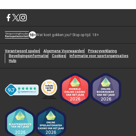
Wat kost gokken jou? Stop op tijd. 18+
Verantwoord spelen
Algemene Voorwaarden
Privacyverklaring
Beveiligingsinformatie
Cookies
Informatie voor sportorganisaties
Hulp