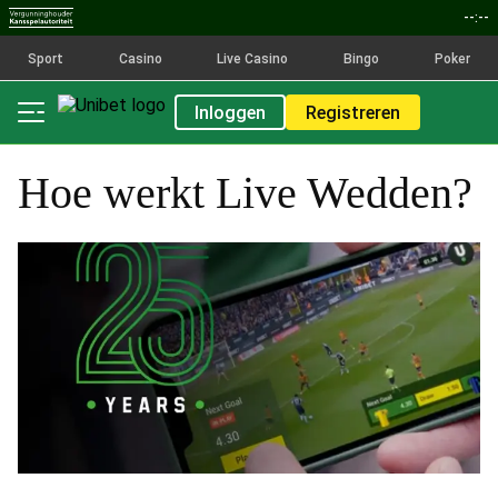
--:--
Sport
Casino
Live Casino
Bingo
Poker
Inloggen
Registreren
Hoe werkt Live Wedden?