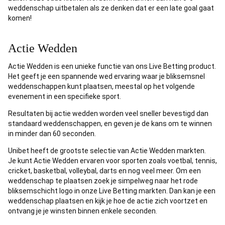
weddenschap uitbetalen als ze denken dat er een late goal gaat
komen!
Actie Wedden
Actie Wedden is een unieke functie van ons Live Betting product.
Het geeft je een spannende wed ervaring waar je bliksemsnel
weddenschappen kunt plaatsen, meestal op het volgende
evenement in een specifieke sport.
Resultaten bij actie wedden worden veel sneller bevestigd dan
standaard weddenschappen, en geven je de kans om te winnen
in minder dan 60 seconden.
Unibet heeft de grootste selectie van Actie Wedden markten.
Je kunt Actie Wedden ervaren voor sporten zoals voetbal, tennis,
cricket, basketbal, volleybal, darts en nog veel meer. Om een
weddenschap te plaatsen zoek je simpelweg naar het rode
bliksemschicht logo in onze Live Betting markten. Dan kan je een
weddenschap plaatsen en kijk je hoe de actie zich voortzet en
ontvang je je winsten binnen enkele seconden.