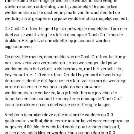
functie bied je de mogelijkheid om je weddenschap veilig te
stellen met een uitbetaling van bijvoorbeeld €16 door je live
weddenschap uit te cashen, in plaats van te wachten tot de
wedstrijd is afgelopen en je jouw weddenschap mogelijk verliest.
De Cash Out functie geeft je simpelweg de mogelijkheid om een
deel van je winst veilig te stellen door op de 'Cash Out' knop te
drukken. Het geld zal onmiddellijk op je account worden
bijgeschreven.
Op dezelfde manier, door middel van de Cash Out functie, kun je
ook jouw verliezen verminderen. Laten we zeggen dat jouw
weddenschap hetzelfde is als hierboven, met het verschil dat
Feyenoord met 1-0 voor staat. Omdat Feyenoord de wedstrijd
domineert, denk je dat Ajax niet in staat zal zijn om de wedstrijd
om te draaien en te winnen. In plaats van jouw hele
weddenschap te verliezen, kun je besluiten om je verlies te
beperken en ons aanbod te accepteren door op de 'Cash Out'
knop te drukken en een deel van je inzet terug te krijgen.
Veel fans gebruiken deze optie ook om te wedden op 0-0
gelijkspel in voetbal, die in eerste instantie zal worden geprijsd op
ongeveer 4.00. Als de wedstrijd verder gaat zonder doelpunt,
zullen deze odds kleiner worden. Fans kunnen dan hun 0-0