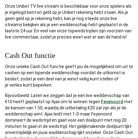
Onze Unibet TV live stream is beschikbaar voor onze spelers als
je ingelogd bent en geld op je Unibet rekening hebt staan. Als je
geen geld op je rekening hebt, kan je nog steeds onze live
streams bekijken als je een weddenschap hebt geplaatst in de
laatste 24 uur. En veel van onze topwedstrijden zijn voorzien van
live commentaar, zodat je precies weet wat er aan de hand is!
Cash Out functie
Onze unieke Cash Out functie geeft jou de mogelijkheid om uit te
cashen op een lopende weddenschap voordat de uitkomst is
beslist, zodat je een deel van je winst veilig kunt stellen of
je verlies kunt beperken.
Bijvoorbeeld: Laten we zeggen dat je een live weddenschap van
€10 heeft geplaatst op Ajax om te winnen tegen
Feyenoord
met
de kansen van 1.50, waarbij de uitbetaling €20 zal zijn als je de
weddenschap wint. Ajax leidt met 1-0 maar Feyenoord
domineert de wedstrijd en gaat voor een doelpunt met nog 20
minuten te gaan in de wedstrijd. Het gelijkmakende doelpunt lijkt
onvermijdelijk en jouw weddenschap lijkt onzeker. Onze Cash Out