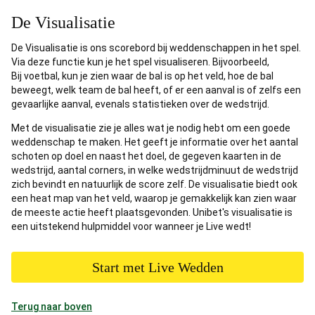
De Visualisatie
De Visualisatie is ons scorebord bij weddenschappen in het spel.
Via deze functie kun je het spel visualiseren. Bijvoorbeeld,
Bij voetbal, kun je zien waar de bal is op het veld, hoe de bal
beweegt, welk team de bal heeft, of er een aanval is of zelfs een
gevaarlijke aanval, evenals statistieken over de wedstrijd.
Met de visualisatie zie je alles wat je nodig hebt om een goede
weddenschap te maken. Het geeft je informatie over het aantal
schoten op doel en naast het doel, de gegeven kaarten in de
wedstrijd, aantal corners, in welke wedstrijdminuut de wedstrijd
zich bevindt en natuurlijk de score zelf. De visualisatie biedt ook
een heat map van het veld, waarop je gemakkelijk kan zien waar
de meeste actie heeft plaatsgevonden. Unibet's visualisatie is
een uitstekend hulpmiddel voor wanneer je Live wedt!
Start met Live Wedden
Terug naar boven