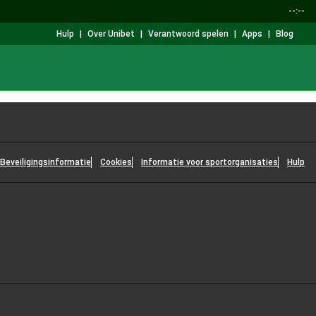
--:--
Hulp
|
Over Unibet
|
Verantwoord spelen
|
Apps
|
Blog
Beveiligingsinformatie
Cookies
Informatie voor sportorganisaties
Hulp