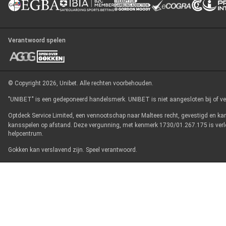
Verantwoord spelen
© Copyright 2026, Unibet. Alle rechten voorbehouden.
"UNIBET" is een gedeponeerd handelsmerk. UNIBET is niet aangesloten bij of v
Optdeck Service Limited, een vennootschap naar Maltees recht, gevestigd en ka
kansspelen op afstand. Deze vergunning, met kenmerk 1730/01.267.175 is verle
helpcentrum.
Gokken kan verslavend zijn. Speel verantwoord.