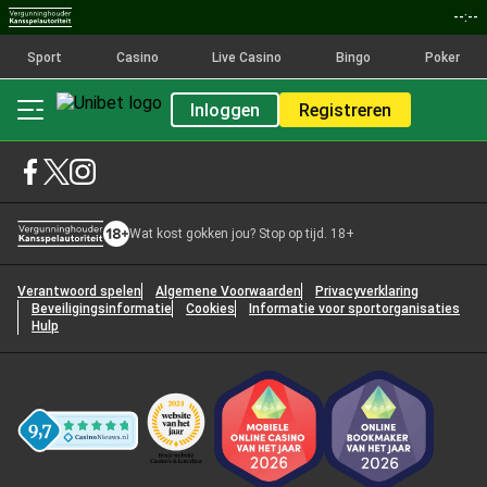
--:--
Sport
Casino
Live Casino
Bingo
Poker
Inloggen
Registreren
Wat kost gokken jou? Stop op tijd. 18+
Verantwoord spelen
Algemene Voorwaarden
Privacyverklaring
Beveiligingsinformatie
Cookies
Informatie voor sportorganisaties
Hulp