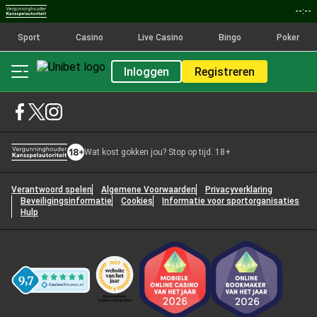
--:--
Sport
Casino
Live Casino
Bingo
Poker
Inloggen
Registreren
Wat kost gokken jou? Stop op tijd. 18+
Verantwoord spelen
Algemene Voorwaarden
Privacyverklaring
Beveiligingsinformatie
Cookies
Informatie voor sportorganisaties
Hulp