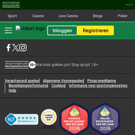
--:--
Sport
Casino
Live Casino
Bingo
Poker
Inloggen
Registreren
Wat kost gokken jou? Stop op tijd. 18+
Verantwoord spelen
Algemene Voorwaarden
Privacyverklaring
Beveiligingsinformatie
Cookies
Informatie voor sportorganisaties
Hulp