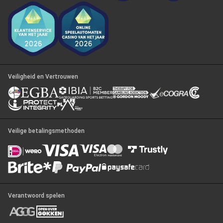
Veiligheid en Vertrouwen
Veilige betalingsmethoden
Verantwoord spelen