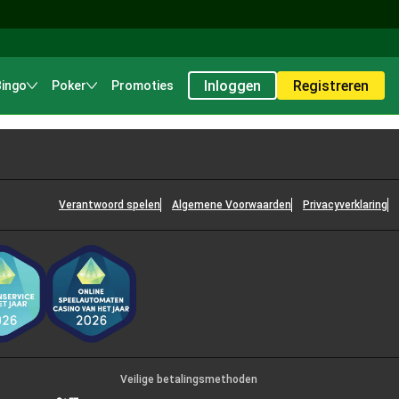
Inloggen
Registreren
Bingo
Poker
Promoties
Verantwoord spelen
Algemene Voorwaarden
Privacyverklaring
Veilige betalingsmethoden