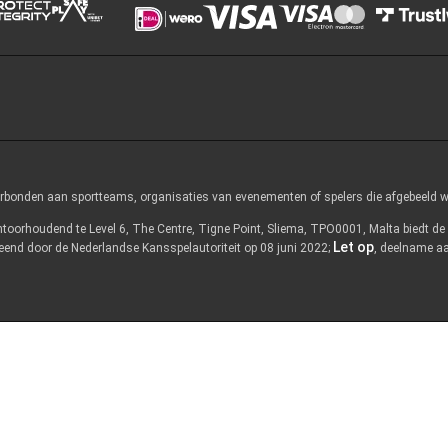
erbonden aan sportteams, organisaties van evenementen of spelers die afgebeeld 
ntoorhoudend te Level 6, The Centre, Tigne Point, Sliema, TPO0001, Malta biedt d
Let op
end door de Nederlandse Kansspelautoriteit op 08 juni 2022;
, deelname aa