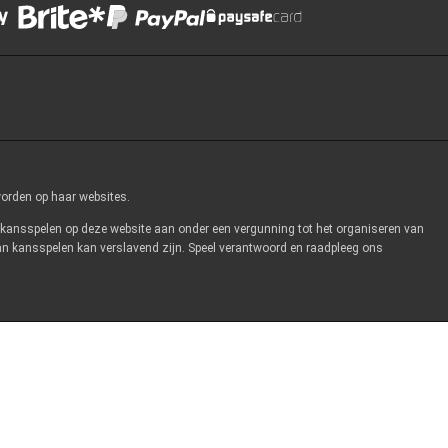
worden op haar websites.
e kansspelen op deze website aan onder een vergunning tot het organiseren van
n kansspelen kan verslavend zijn. Speel verantwoord en raadpleeg ons