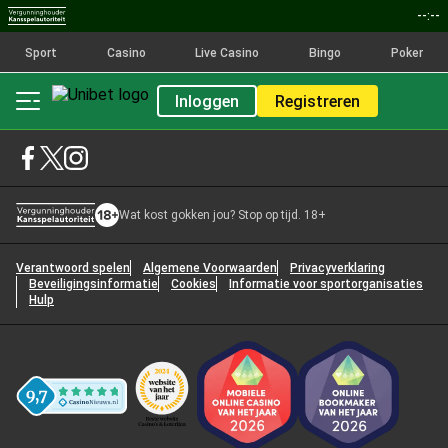
--:--
Sport
Casino
Live Casino
Bingo
Poker
Inloggen
Registreren
Wat kost gokken jou? Stop op tijd. 18+
Verantwoord spelen
Algemene Voorwaarden
Privacyverklaring
Beveiligingsinformatie
Cookies
Informatie voor sportorganisaties
Hulp