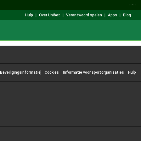
--:--
Hulp
|
Over Unibet
|
Verantwoord spelen
|
Apps
|
Blog
Beveiligingsinformatie
Cookies
Informatie voor sportorganisaties
Hulp