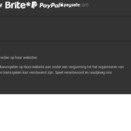
worden op haar websites.
e kansspelen op deze website aan onder een vergunning tot het organiseren van
n kansspelen kan verslavend zijn. Speel verantwoord en raadpleeg ons