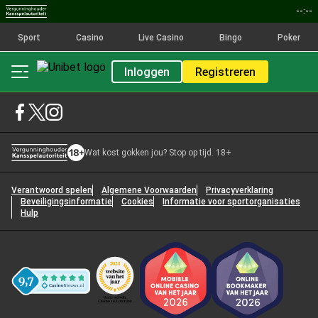
--:--
Sport
Casino
Live Casino
Bingo
Poker
Inloggen
Registreren
Wat kost gokken jou? Stop op tijd. 18+
Verantwoord spelen
Algemene Voorwaarden
Privacyverklaring
Beveiligingsinformatie
Cookies
Informatie voor sportorganisaties
Hulp