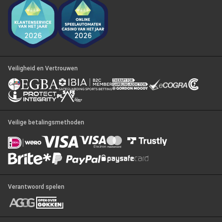
Veiligheid en Vertrouwen
Veilige betalingsmethoden
Verantwoord spelen