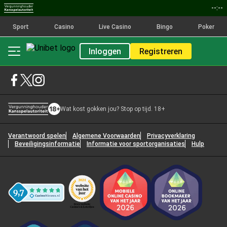
--:--
Sport
Casino
Live Casino
Bingo
Poker
Inloggen
Registreren
Wat kost gokken jou? Stop op tijd. 18+
Verantwoord spelen
Algemene Voorwaarden
Privacyverklaring
Beveiligingsinformatie
Informatie voor sportorganisaties
Hulp