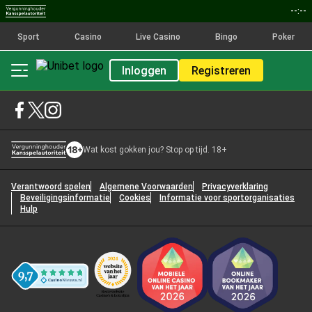
--:--
Sport
Casino
Live Casino
Bingo
Poker
Inloggen
Registreren
Wat kost gokken jou? Stop op tijd. 18+
Verantwoord spelen
Algemene Voorwaarden
Privacyverklaring
Beveiligingsinformatie
Cookies
Informatie voor sportorganisaties
Hulp