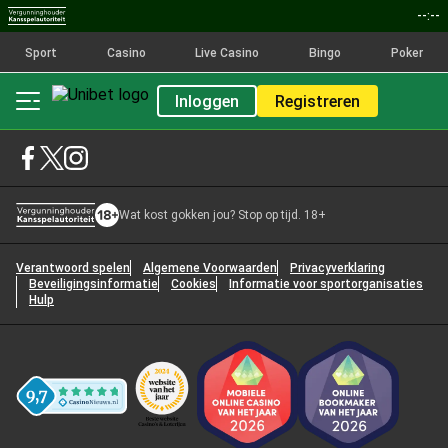
--:--
Sport
Casino
Live Casino
Bingo
Poker
Inloggen
Registreren
Wat kost gokken jou? Stop op tijd. 18+
Verantwoord spelen
Algemene Voorwaarden
Privacyverklaring
Beveiligingsinformatie
Cookies
Informatie voor sportorganisaties
Hulp