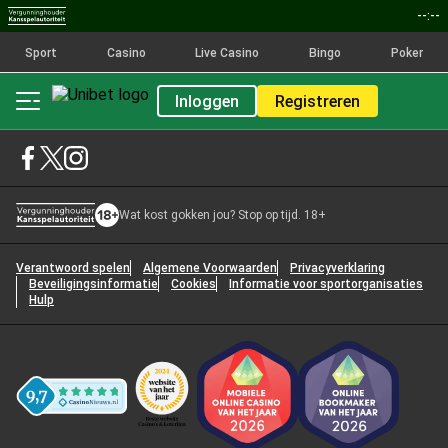
--:--
Sport
Casino
Live Casino
Bingo
Poker
Inloggen
Registreren
Wat kost gokken jou? Stop op tijd. 18+
Verantwoord spelen
Algemene Voorwaarden
Privacyverklaring
Beveiligingsinformatie
Cookies
Informatie voor sportorganisaties
Hulp