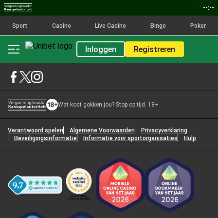
--:--
Sport
Casino
Live Casino
Bingo
Poker
Inloggen
Registreren
Wat kost gokken jou? Stop op tijd. 18+
Verantwoord spelen
Algemene Voorwaarden
Privacyverklaring
Beveiligingsinformatie
Informatie voor sportorganisaties
Hulp