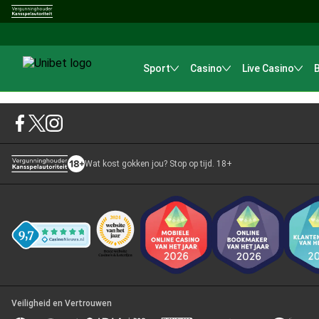
Sport
Casino
Live Casino
Wat kost gokken jou? Stop op tijd. 18+
Veiligheid en Vertrouwen