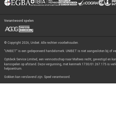
Verantwoord spelen
© Copyright 2026, Unibet. Alle rechten voorbehouden.
"UNIBET" is een gedeponeerd handelsmerk. UNIBET is niet aangesloten bij of v
Optdeck Service Limited, een vennootschap naar Maltees recht, gevestigd en ka
kansspelen op afstand. Deze vergunning, met kenmerk 1730/01.267.175 is verle
helpcentrum.
Gokken kan verslavend zijn. Speel verantwoord.