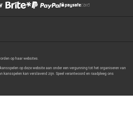
worden op haar websites.
e kansspelen op deze website aan onder een vergunning tot het organiseren van
n kansspelen kan verslavend zijn. Speel verantwoord en raadpleeg ons