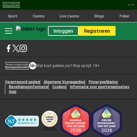
--:--
Sport
Casino
Live Casino
Bingo
Poker
Inloggen
Registreren
Wat kost gokken jou? Stop op tijd. 18+
Verantwoord spelen
Algemene Voorwaarden
Privacyverklaring
Beveiligingsinformatie
Cookies
Informatie voor sportorganisaties
Hulp