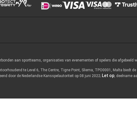
erbonden aan sportteams, organisaties van evenementen of spelers die afgebeeld 
ntoorhoudend te Level 6, The Centre, Tigne Point, Sliema, TPO0001, Malta biedt d
Let op
end door de Nederlandse Kansspelautoriteit op 08 juni 2022;
, deelname aa