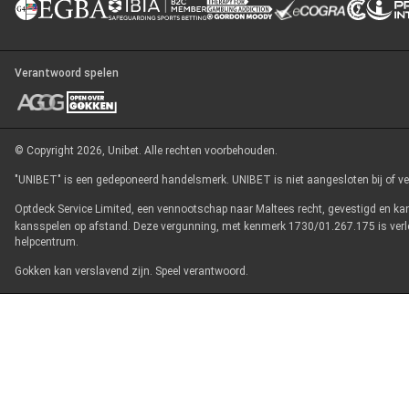
Verantwoord spelen
© Copyright 2026, Unibet. Alle rechten voorbehouden.
"UNIBET" is een gedeponeerd handelsmerk. UNIBET is niet aangesloten bij of v
Optdeck Service Limited, een vennootschap naar Maltees recht, gevestigd en ka
kansspelen op afstand. Deze vergunning, met kenmerk 1730/01.267.175 is verle
helpcentrum.
Gokken kan verslavend zijn. Speel verantwoord.