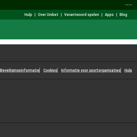
--:--
Hulp
|
Over Unibet
|
Verantwoord spelen
|
Apps
|
Blog
Beveiligingsinformatie
Cookies
Informatie voor sportorganisaties
Hulp