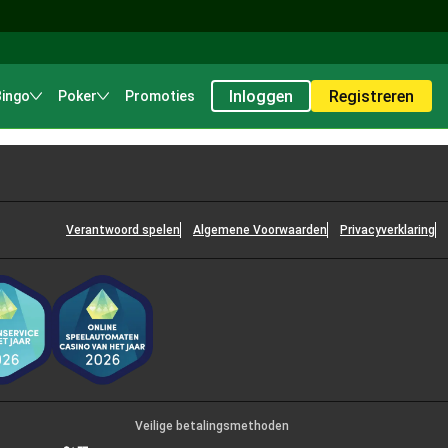
Inloggen
Registreren
Bingo
Poker
Promoties
Verantwoord spelen
Algemene Voorwaarden
Privacyverklaring
Veilige betalingsmethoden