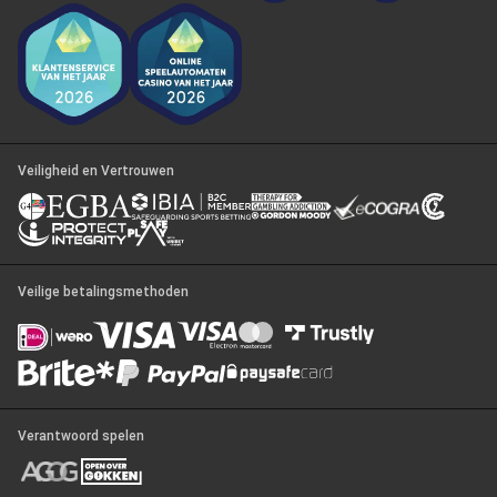
Veiligheid en Vertrouwen
Veilige betalingsmethoden
Verantwoord spelen