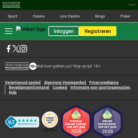
--:--
Sport
Casino
Live Casino
Bingo
Poker
Inloggen
Registreren
Wat kost gokken jou? Stop op tijd. 18+
Verantwoord spelen
Algemene Voorwaarden
Privacyverklaring
Beveiligingsinformatie
Cookies
Informatie voor sportorganisaties
Hulp