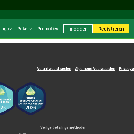
Inloggen
Registreren
Bingo
Poker
Promoties
Verantwoord spelen
Algemene Voorwaarden
Privacyv
Veilige betalingsmethoden