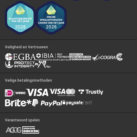
Veiligheid en Vertrouwen
Veilige betalingsmethoden
Verantwoord spelen