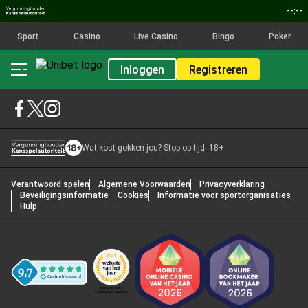
--:--
Sport
Casino
Live Casino
Bingo
Poker
Inloggen
Registreren
Wat kost gokken jou? Stop op tijd. 18+
Verantwoord spelen
Algemene Voorwaarden
Privacyverklaring
Beveiligingsinformatie
Cookies
Informatie voor sportorganisaties
Hulp