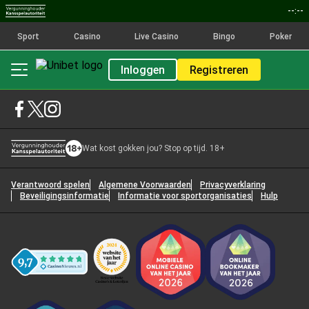
--:--
Sport
Casino
Live Casino
Bingo
Poker
Inloggen
Registreren
Wat kost gokken jou? Stop op tijd. 18+
Verantwoord spelen
Algemene Voorwaarden
Privacyverklaring
Beveiligingsinformatie
Informatie voor sportorganisaties
Hulp