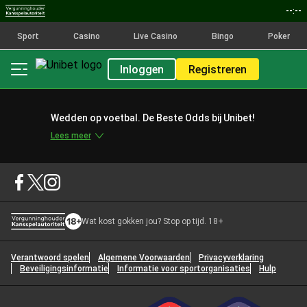
--:--
Sport
Casino
Live Casino
Bingo
Poker
Inloggen
Registreren
Wedden op voetbal. De Beste Odds bij Unibet!
Lees meer
Wat kost gokken jou? Stop op tijd. 18+
Verantwoord spelen
Algemene Voorwaarden
Privacyverklaring
Beveiligingsinformatie
Informatie voor sportorganisaties
Hulp