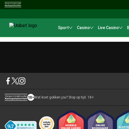
Sport
Casino
Live Casino
Wat kost gokken jou? Stop op tijd. 18+