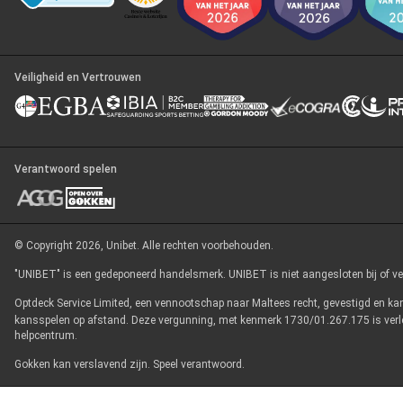
Veiligheid en Vertrouwen
Verantwoord spelen
© Copyright 2026, Unibet. Alle rechten voorbehouden.
"UNIBET" is een gedeponeerd handelsmerk. UNIBET is niet aangesloten bij of v
Optdeck Service Limited, een vennootschap naar Maltees recht, gevestigd en ka
kansspelen op afstand. Deze vergunning, met kenmerk 1730/01.267.175 is verle
helpcentrum.
Gokken kan verslavend zijn. Speel verantwoord.