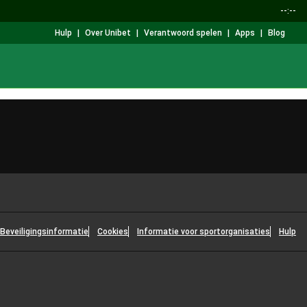
--:--
Hulp
|
Over Unibet
|
Verantwoord spelen
|
Apps
|
Blog
Beveiligingsinformatie
Cookies
Informatie voor sportorganisaties
Hulp