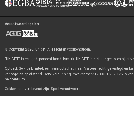
Verantwoord spelen
© Copyright 2026, Unibet. Alle rechten voorbehouden.
"UNIBET" is een gedeponeerd handelsmerk. UNIBET is niet aangesloten bij of v
Optdeck Service Limited, een vennootschap naar Maltees recht, gevestigd en ka
kansspelen op afstand. Deze vergunning, met kenmerk 1730/01.267.175 is verle
helpcentrum.
Gokken kan verslavend zijn. Speel verantwoord.