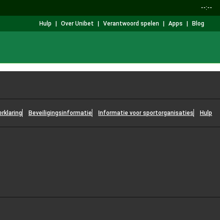
--:--
Hulp
|
Over Unibet
|
Verantwoord spelen
|
Apps
|
Blog
erklaring
Beveiligingsinformatie
Informatie voor sportorganisaties
Hulp