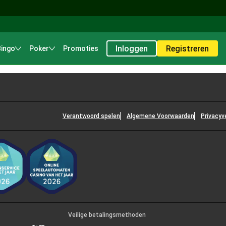
Inloggen
Registreren
Bingo
Poker
Promoties
Verantwoord spelen
Algemene Voorwaarden
Privacyv
Veilige betalingsmethoden