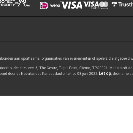
erbonden aan sportteams, organisaties van evenementen of spelers die afgebeeld 
ntoorhoudend te Level 6, The Centre, Tigne Point, Sliema, TPO0001, Malta biedt d
Let op
end door de Nederlandse Kansspelautoriteit op 08 juni 2022;
, deelname aa