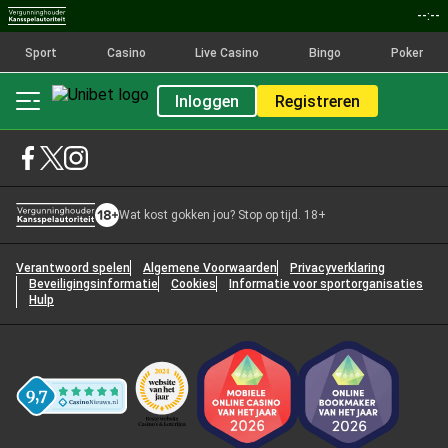
--:--
Sport
Casino
Live Casino
Bingo
Poker
Inloggen
Registreren
Wat kost gokken jou? Stop op tijd. 18+
Verantwoord spelen
Algemene Voorwaarden
Privacyverklaring
Beveiligingsinformatie
Cookies
Informatie voor sportorganisaties
Hulp