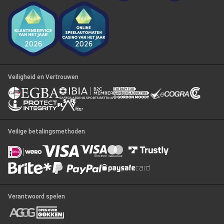
Veiligheid en Vertrouwen
Veilige betalingsmethoden
Verantwoord spelen