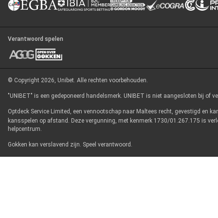
Verantwoord spelen
© Copyright 2026, Unibet. Alle rechten voorbehouden.
"UNIBET" is een gedeponeerd handelsmerk. UNIBET is niet aangesloten bij of v
Optdeck Service Limited, een vennootschap naar Maltees recht, gevestigd en ka
kansspelen op afstand. Deze vergunning, met kenmerk 1730/01.267.175 is verle
helpcentrum.
Gokken kan verslavend zijn. Speel verantwoord.