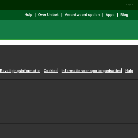
--:--
Hulp
|
Over Unibet
|
Verantwoord spelen
|
Apps
|
Blog
Beveiligingsinformatie
Cookies
Informatie voor sportorganisaties
Hulp