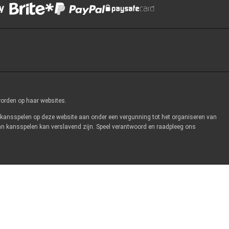
worden op haar websites.
e kansspelen op deze website aan onder een vergunning tot het organiseren van
n kansspelen kan verslavend zijn. Speel verantwoord en raadpleeg ons