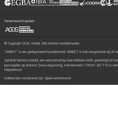
Verantwoord spelen
© Copyright 2026, Unibet. Alle rechten voorbehouden.
"UNIBET" is een gedeponeerd handelsmerk. UNIBET is niet aangesloten bij of v
Optdeck Service Limited, een vennootschap naar Maltees recht, gevestigd en ka
kansspelen op afstand. Deze vergunning, met kenmerk 1730/01.267.175 is verle
helpcentrum.
Gokken kan verslavend zijn. Speel verantwoord.