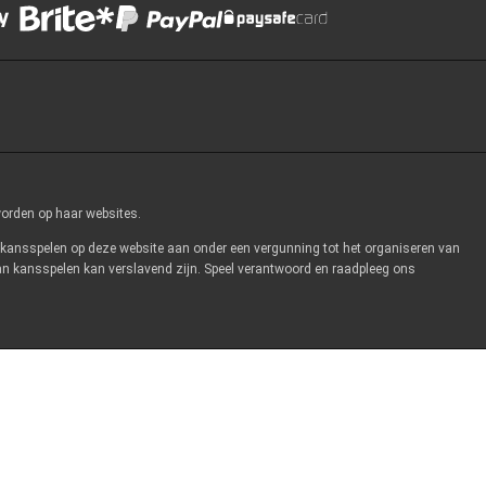
worden op haar websites.
e kansspelen op deze website aan onder een vergunning tot het organiseren van
n kansspelen kan verslavend zijn. Speel verantwoord en raadpleeg ons