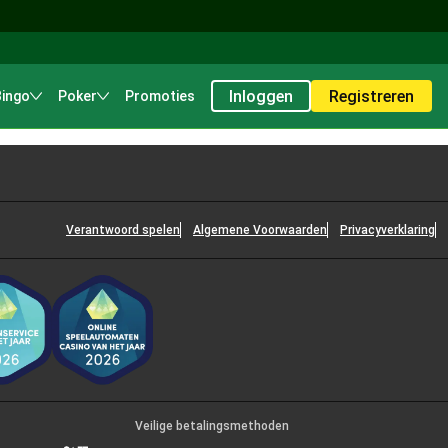
Inloggen
Registreren
Bingo
Poker
Promoties
Verantwoord spelen
Algemene Voorwaarden
Privacyverklaring
Veilige betalingsmethoden