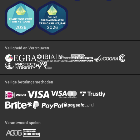
Veiligheid en Vertrouwen
Veilige betalingsmethoden
Verantwoord spelen