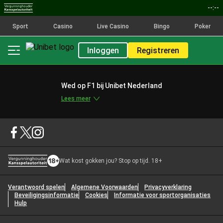
--:--
Sport
Casino
Live Casino
Bingo
Poker
Inloggen
Registreren
Wed op F1 bij Unibet Nederland
Lees meer
Wat kost gokken jou? Stop op tijd. 18+
Verantwoord spelen
Algemene Voorwaarden
Privacyverklaring
Beveiligingsinformatie
Cookies
Informatie voor sportorganisaties
Hulp