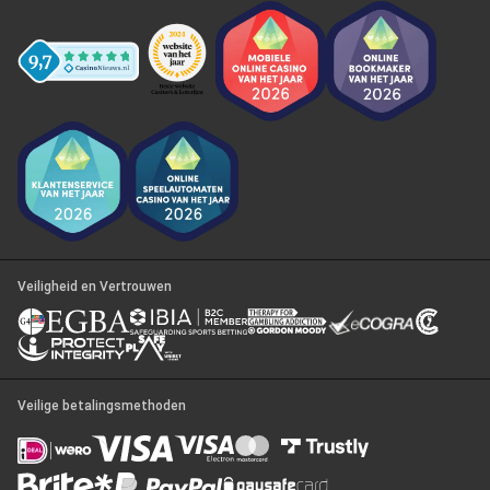
Veiligheid en Vertrouwen
Veilige betalingsmethoden