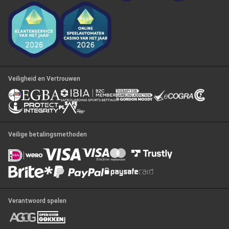
Veiligheid en Vertrouwen
Veilige betalingsmethoden
Verantwoord spelen