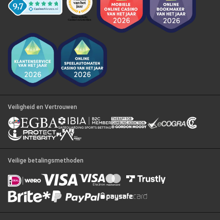
Veiligheid en Vertrouwen
Veilige betalingsmethoden