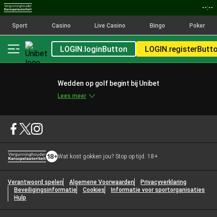
--:--
Sport
Casino
Live Casino
Bingo
Poker
LOGIN.loginButton
LOGIN.registerButt
Wedden op golf begint bij Unibet
Lees meer
Wat kost gokken jou? Stop op tijd. 18+
Verantwoord spelen
Algemene Voorwaarden
Privacyverklaring
Beveiligingsinformatie
Cookies
Informatie voor sportorganisaties
Hulp