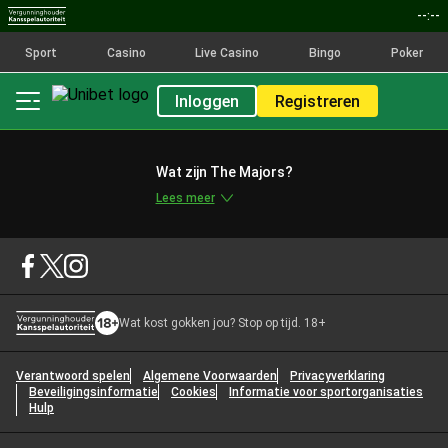
--:--
Sport
Casino
Live Casino
Bingo
Poker
Inloggen
Registreren
Wat zijn The Majors?
Lees meer
Wat kost gokken jou? Stop op tijd. 18+
Verantwoord spelen
Algemene Voorwaarden
Privacyverklaring
Beveiligingsinformatie
Cookies
Informatie voor sportorganisaties
Hulp