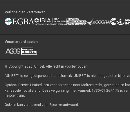
Veiligheid en Vertrouwen
Verantwoord spelen
© Copyright 2026, Unibet. Alle rechten voorbehouden.
"UNIBET" is een gedeponeerd handelsmerk. UNIBET is niet aangesloten bij of v
Optdeck Service Limited, een vennootschap naar Maltees recht, gevestigd en ka
kansspelen op afstand. Deze vergunning, met kenmerk 1730/01.267.175 is verle
helpcentrum.
Gokken kan verslavend zijn. Speel verantwoord.