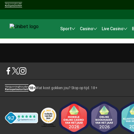
Sport
Casino
Live Casino
Wat kost gokken jou? Stop op tijd. 18+