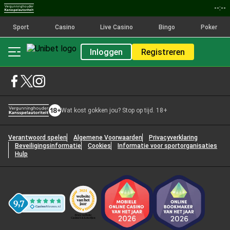
--:--
Sport
Casino
Live Casino
Bingo
Poker
Inloggen
Registreren
Wat kost gokken jou? Stop op tijd. 18+
Verantwoord spelen
Algemene Voorwaarden
Privacyverklaring
Beveiligingsinformatie
Cookies
Informatie voor sportorganisaties
Hulp