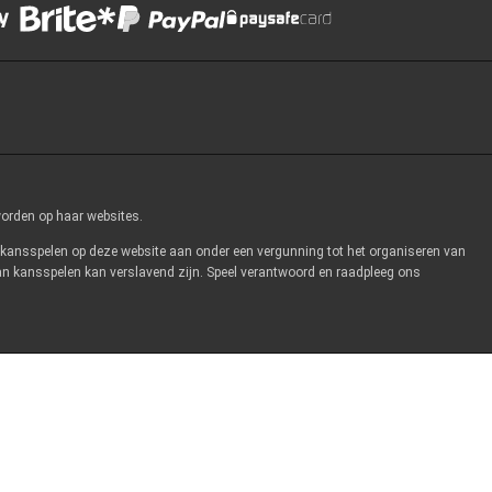
worden op haar websites.
e kansspelen op deze website aan onder een vergunning tot het organiseren van
n kansspelen kan verslavend zijn. Speel verantwoord en raadpleeg ons