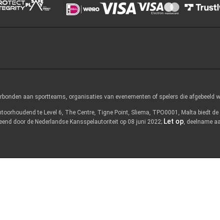
erbonden aan sportteams, organisaties van evenementen of spelers die afgebeeld 
ntoorhoudend te Level 6, The Centre, Tigne Point, Sliema, TPO0001, Malta biedt d
Let op
end door de Nederlandse Kansspelautoriteit op 08 juni 2022;
, deelname aa