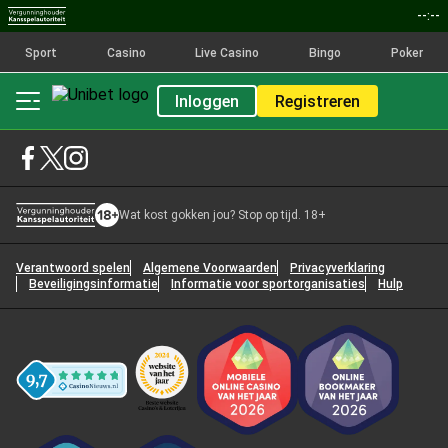
--:--
Sport
Casino
Live Casino
Bingo
Poker
Inloggen
Registreren
Wat kost gokken jou? Stop op tijd. 18+
Verantwoord spelen
Algemene Voorwaarden
Privacyverklaring
Beveiligingsinformatie
Informatie voor sportorganisaties
Hulp