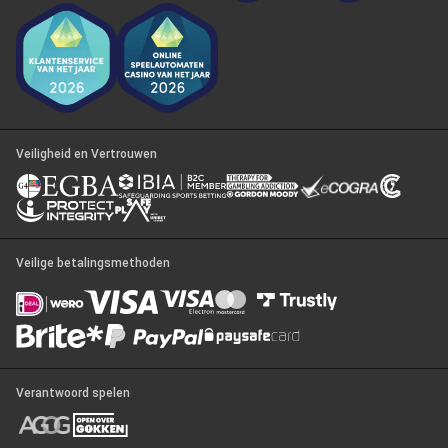
Veiligheid en Vertrouwen
Veilige betalingsmethoden
Verantwoord spelen