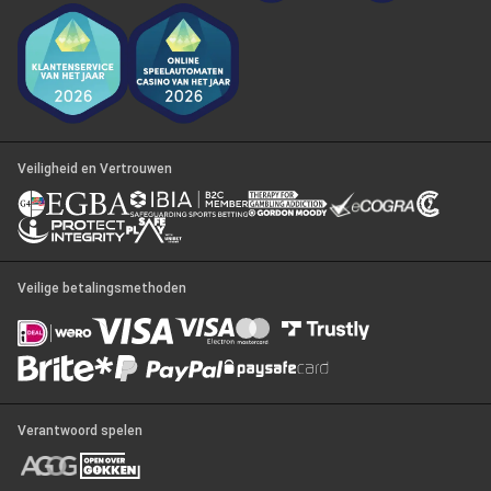
Veiligheid en Vertrouwen
Veilige betalingsmethoden
Verantwoord spelen