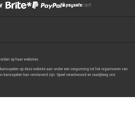
worden op haar websites.
e kansspelen op deze website aan onder een vergunning tot het organiseren van
n kansspelen kan verslavend zijn. Speel verantwoord en raadpleeg ons