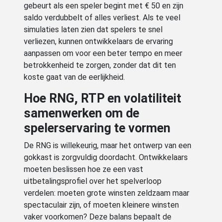
gebeurt als een speler begint met € 50 en zijn
saldo verdubbelt of alles verliest. Als te veel
simulaties laten zien dat spelers te snel
verliezen, kunnen ontwikkelaars de ervaring
aanpassen om voor een beter tempo en meer
betrokkenheid te zorgen, zonder dat dit ten
koste gaat van de eerlijkheid.
Hoe RNG, RTP en volatiliteit
samenwerken om de
spelerservaring te vormen
De RNG is willekeurig, maar het ontwerp van een
gokkast is zorgvuldig doordacht. Ontwikkelaars
moeten beslissen hoe ze een vast
uitbetalingsprofiel over het spelverloop
verdelen: moeten grote winsten zeldzaam maar
spectaculair zijn, of moeten kleinere winsten
vaker voorkomen? Deze balans bepaalt de