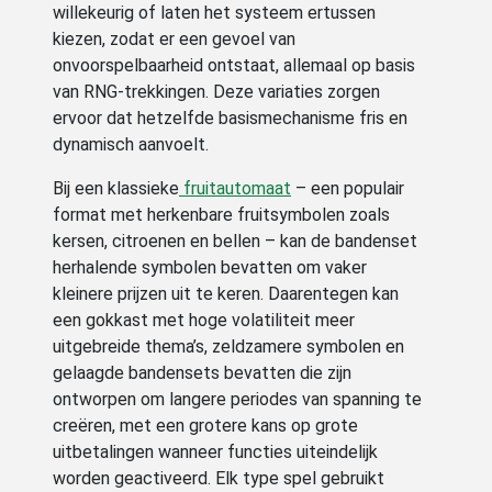
willekeurig of laten het systeem ertussen
kiezen, zodat er een gevoel van
onvoorspelbaarheid ontstaat, allemaal op basis
van RNG-trekkingen. Deze variaties zorgen
ervoor dat hetzelfde basismechanisme fris en
dynamisch aanvoelt.
Bij een klassieke
fruitautomaat
– een populair
format met herkenbare fruitsymbolen zoals
kersen, citroenen en bellen – kan de bandenset
herhalende symbolen bevatten om vaker
kleinere prijzen uit te keren. Daarentegen kan
een gokkast met hoge volatiliteit meer
uitgebreide thema’s, zeldzamere symbolen en
gelaagde bandensets bevatten die zijn
ontworpen om langere periodes van spanning te
creëren, met een grotere kans op grote
uitbetalingen wanneer functies uiteindelijk
worden geactiveerd. Elk type spel gebruikt