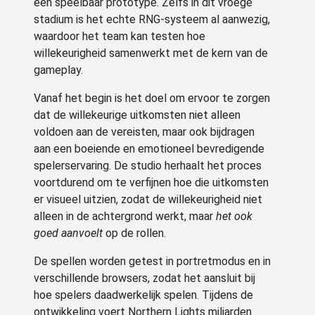
een speelbaar prototype. Zelfs in dit vroege
stadium is het echte RNG-systeem al aanwezig,
waardoor het team kan testen hoe
willekeurigheid samenwerkt met de kern van de
gameplay.
Vanaf het begin is het doel om ervoor te zorgen
dat de willekeurige uitkomsten niet alleen
voldoen aan de vereisten, maar ook bijdragen
aan een boeiende en emotioneel bevredigende
spelerservaring. De studio herhaalt het proces
voortdurend om te verfijnen hoe die uitkomsten
er visueel uitzien, zodat de willekeurigheid niet
alleen in de achtergrond werkt, maar
het ook
goed aanvoelt
op de rollen.
De spellen worden getest in portretmodus en in
verschillende browsers, zodat het aansluit bij
hoe spelers daadwerkelijk spelen. Tijdens de
ontwikkeling voert Northern Lights miljarden