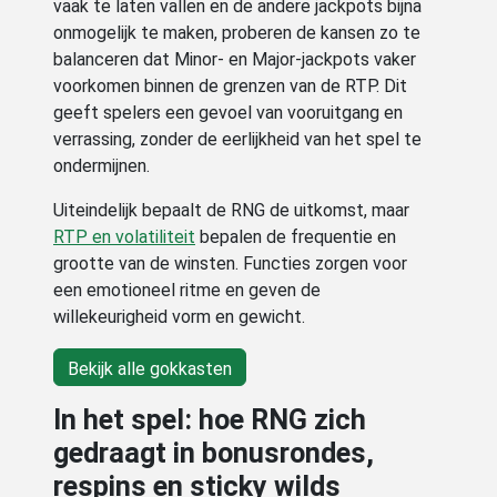
vaak te laten vallen en de andere jackpots bijna
onmogelijk te maken, proberen de kansen zo te
balanceren dat Minor- en Major-jackpots vaker
voorkomen binnen de grenzen van de RTP. Dit
geeft spelers een gevoel van vooruitgang en
verrassing, zonder de eerlijkheid van het spel te
ondermijnen.
Uiteindelijk bepaalt de RNG de uitkomst, maar
RTP en volatiliteit
bepalen de frequentie en
grootte van de winsten. Functies zorgen voor
een emotioneel ritme en geven de
willekeurigheid vorm en gewicht.
Bekijk alle gokkasten
In het spel: hoe RNG zich
gedraagt in bonusrondes,
respins en sticky wilds