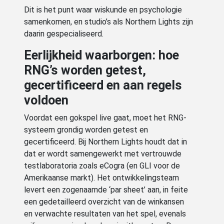
Dit is het punt waar wiskunde en psychologie
samenkomen, en studio’s als Northern Lights zijn
daarin gespecialiseerd.
Eerlijkheid waarborgen: hoe
RNG’s worden getest,
gecertificeerd en aan regels
voldoen
Voordat een gokspel live gaat, moet het RNG-
systeem grondig worden getest en
gecertificeerd. Bij Northern Lights houdt dat in
dat er wordt samengewerkt met vertrouwde
testlaboratoria zoals eCogra (en GLI voor de
Amerikaanse markt). Het ontwikkelingsteam
levert een zogenaamde ‘par sheet’ aan, in feite
een gedetailleerd overzicht van de winkansen
en verwachte resultaten van het spel, evenals