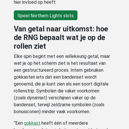
hier invloed op heeft.
Speel Northern Lights slots
Van getal naar uitkomst: hoe
de RNG bepaalt wat je op de
rollen ziet
Elke spin begint met een willekeurig getal, maar
wat je op het scherm ziet is het resultaat van
een gestructureerd proces. Intern gebruiken
gokkasten iets dat een bandenset wordt
genoemd, die je kunt zien als een soort digitale
rollenstrip. Symbolen die vaker voorkomen
(zoals dynamiet) verschijnen vaker op de
bandenset, terwijl zeldzame symbolen (zoals
bonusiconen) minder vaak voorkomen.
“Een
gokkast
heeft één of meerdere