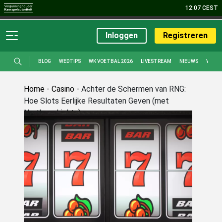
12:07 CEST
Sport
Casino
Live Casino
Bingo
Poker
Promoties
Inloggen
Registreren
BLOG
WEDTIPS
WK VOETBAL 2026
LIVESTREAM
NIEUWS
VOET
Home
-
Casino
-
Achter de Schermen van RNG:
Hoe Slots Eerlijke Resultaten Geven (met
Northern Lights)