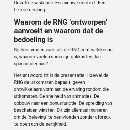
Dezelfde wiskunde. Een nieuwe context. Een
betere ervaring.
Waarom de RNG ‘ontworpen’
aanvoelt en waarom dat de
bedoeling is
Spelers vragen vaak: als de RNG echt willekeurig
is, waarom voelen sommige gokkasten dan
spannender aan?
Het antwoord zit in de presentatie. Hoewel de
RNG de uitkomsten bepaalt, geven
ontwikkelaars vorm aan de ervaring rondom die
uitkomsten. De snelheid van animaties. De
opbouw naar een bonusfunctie. De spreiding van
bescheiden winsten. Dit zijn allemaal manieren
om de ‘beleving’ te beïnvloeden zonder afbreuk
te doen aan de eerlijkheid.