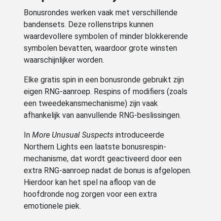
Bonusrondes werken vaak met verschillende
bandensets. Deze rollenstrips kunnen
waardevollere symbolen of minder blokkerende
symbolen bevatten, waardoor grote winsten
waarschijnlijker worden.
Elke gratis spin in een bonusronde gebruikt zijn
eigen RNG-aanroep. Respins of modifiers (zoals
een tweedekansmechanisme) zijn vaak
afhankelijk van aanvullende RNG-beslissingen.
In
More Unusual Suspects
introduceerde
Northern Lights een laatste bonusrespin-
mechanisme, dat wordt geactiveerd door een
extra RNG-aanroep nadat de bonus is afgelopen.
Hierdoor kan het spel na afloop van de
hoofdronde nog zorgen voor een extra
emotionele piek.