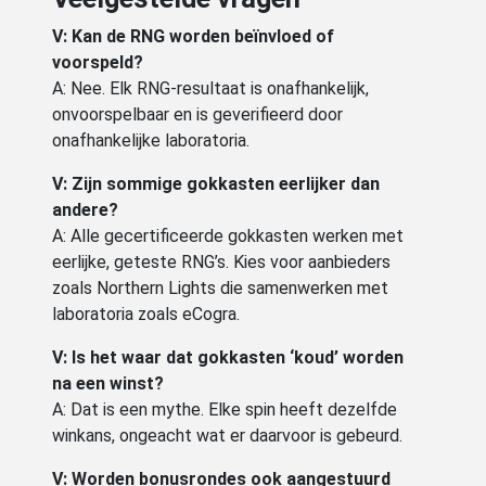
V: Kan de RNG worden beïnvloed of
voorspeld?
A: Nee. Elk RNG-resultaat is onafhankelijk,
onvoorspelbaar en is geverifieerd door
onafhankelijke laboratoria.
V: Zijn sommige gokkasten eerlijker dan
andere?
A: Alle gecertificeerde gokkasten werken met
eerlijke, geteste RNG’s. Kies voor aanbieders
zoals Northern Lights die samenwerken met
laboratoria zoals eCogra.
V: Is het waar dat gokkasten ‘koud’ worden
na een winst?
A: Dat is een mythe. Elke spin heeft dezelfde
winkans, ongeacht wat er daarvoor is gebeurd.
V: Worden bonusrondes ook aangestuurd