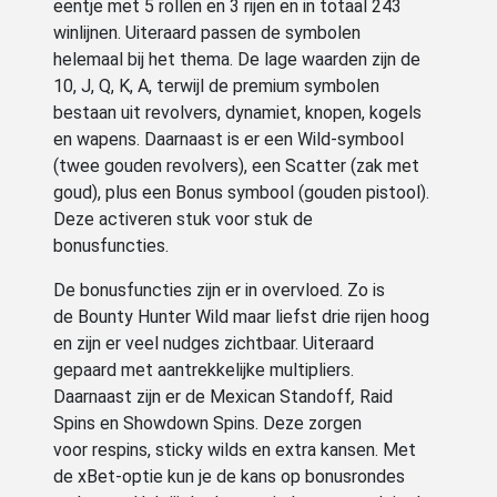
eentje met 5 rollen en 3 rijen en in totaal 243
winlijnen. Uiteraard passen de symbolen
helemaal bij het thema. De lage waarden zijn de
10, J, Q, K, A, terwijl de premium symbolen
bestaan uit revolvers, dynamiet, knopen, kogels
en wapens. Daarnaast is er een Wild-symbool
(twee gouden revolvers), een Scatter (zak met
goud), plus een Bonus symbool (gouden pistool).
Deze activeren stuk voor stuk de
bonusfuncties.
De bonusfuncties zijn er in overvloed. Zo is
de Bounty Hunter Wild
maar liefst drie rijen hoog
en zijn er veel nudges zichtbaar. Uiteraard
gepaard met aantrekkelijke multipliers.
Daarnaast zijn er de Mexican Standoff
,
Raid
Spins
en
Showdown Spins. Deze zorgen
voor respins, sticky wilds en extra kansen. Met
de xBet-optie kun je de kans op bonusrondes