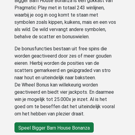
Bigger Barn House Bonanza is een gokkast van
Pragmatic Play met in totaal 243 winlijnen,
waarbij je oog in oog komt te staan met
symbolen zoals kippen, kuikens, mais en een vos
als wild. De wild vervangt andere symbolen,
behalve de scatter en bonuswielen.
De bonusfuncties bestaan uit free spins die
worden geactiveerd door zes of meer gouden
eieren. Hierbij worden de posities van de
scatters gemarkeerd en geüpgraded van stro
naar hout en uiteindelijk naar baksteen.
De Wheel Bonus kan willekeurig worden
geactiveerd en biedt vier jackpots. En daarmee
win je mogelijk tot 25.000x je inzet. Al is het
goed om te beseffen dat het uiteindelijk vooral
om het hebben van plezier draait.
Speel Bigger Barn House Bonanza