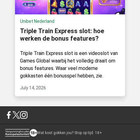
Unibet Nederland
Triple Train Express slot: hoe
werken de bonus features?
Triple Train Express slot is een videoslot van
Games Global waarbij het volledig draait om
bonus features. Waar veel moderne
gokkasten één bonusspel hebben, zie.
July 14, 2026
Wat kost gokken jou? Stop op tijd. 18+