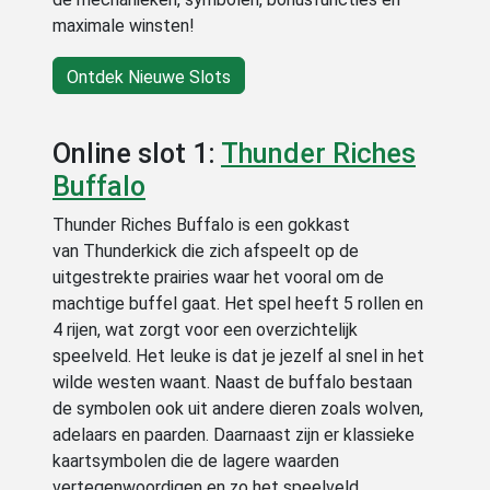
maximale winsten!
Ontdek Nieuwe Slots
Online slot 1:
Thunder Riches
Buffalo
Thunder Riches Buffalo is een gokkast
van Thunderkick die zich afspeelt op de
uitgestrekte prairies waar het vooral om de
machtige buffel gaat. Het spel heeft 5 rollen en
4 rijen, wat zorgt voor een overzichtelijk
speelveld. Het leuke is dat je jezelf al snel in het
wilde westen waant. Naast de buffalo bestaan
de symbolen ook uit andere dieren zoals wolven,
adelaars en paarden. Daarnaast zijn er klassieke
kaartsymbolen die de lagere waarden
vertegenwoordigen en zo het speelveld