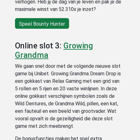
verhogen. Heb jij de dag van je leven en pak je de
maximale winst van 52.310x je inzet?
Speel Bounty Hunter
Online slot 3:
Growing
Grandma
We gaan snel door met de volgende nieuwe slot
game bij Unibet. Growing Grandma Dream Drop is
een gokkast van Relax Gaming met een grid van
5 rollen en 5 rijen en 20 vaste winlijnen. In deze
online gokkast verschijnen symbolen zoals de
Wild Dentures, de Grandma Wild, pillen, een kat,
een fauteuil en een beeld van grootvader. Wat
vooral opvalt is de gezelligheid die deze slot
game met zich meebrengt.
De bonusfuncties maken het spel extra