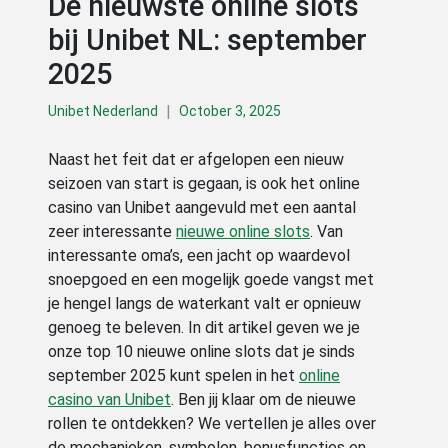
De nieuwste online slots
bij Unibet NL: september
2025
|
Unibet Nederland
October 3, 2025
Naast het feit dat er afgelopen een nieuw
seizoen van start is gegaan, is ook het online
casino van Unibet aangevuld met een aantal
zeer interessante
nieuwe online slots
. Van
interessante oma’s, een jacht op waardevol
snoepgoed en een mogelijk goede vangst met
je hengel langs de waterkant valt er opnieuw
genoeg te beleven. In dit artikel geven we je
onze top 10 nieuwe online slots dat je sinds
september 2025 kunt spelen in het
online
casino van Unibet
. Ben jij klaar om de nieuwe
rollen te ontdekken? We vertellen je alles over
de mechanieken, symbolen, bonusfuncties en