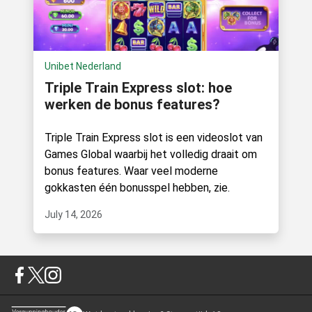
Unibet Nederland
Triple Train Express slot: hoe
werken de bonus features?
Triple Train Express slot is een videoslot van
Games Global waarbij het volledig draait om
bonus features. Waar veel moderne
gokkasten één bonusspel hebben, zie.
July 14, 2026