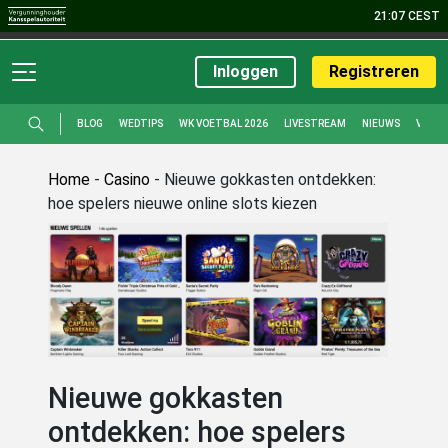
21:07 CEST
Sport
Casino
Live Casino
Bingo
Poker
Promoties
Inloggen
Registreren
BLOG
WEDTIPS
WK VOETBAL 2026
LIVESTREAM
NIEUWS
VOET
Home
-
Casino
-
Nieuwe gokkasten ontdekken:
hoe spelers nieuwe online slots kiezen
Nieuwe gokkasten
ontdekken: hoe spelers