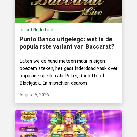
Unibet Nederland
Punto Banco uitgelegd: wat is de
populairste variant van Baccarat?
Laten we de hand meteen maar in eigen
boezem steken, het gaat inderdaad vaak over
populaire spellen als Poker, Roulette of
Blackjack. En misschien daarom.
August 5, 2026