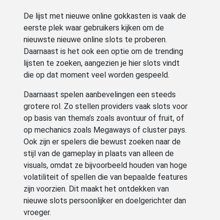
De lijst met nieuwe online gokkasten is vaak de
eerste plek waar gebruikers kijken om de
nieuwste nieuwe online slots te proberen.
Daarnaast is het ook een optie om de trending
lijsten te zoeken, aangezien je hier slots vindt
die op dat moment veel worden gespeeld.
Daarnaast spelen aanbevelingen een steeds
grotere rol. Zo stellen providers vaak slots voor
op basis van thema’s zoals avontuur of fruit, of
op mechanics zoals Megaways of cluster pays.
Ook zijn er spelers die bewust zoeken naar de
stijl van de gameplay in plaats van alleen de
visuals, omdat ze bijvoorbeeld houden van hoge
volatiliteit of spellen die van bepaalde features
zijn voorzien. Dit maakt het ontdekken van
nieuwe slots persoonlijker en doelgerichter dan
vroeger.