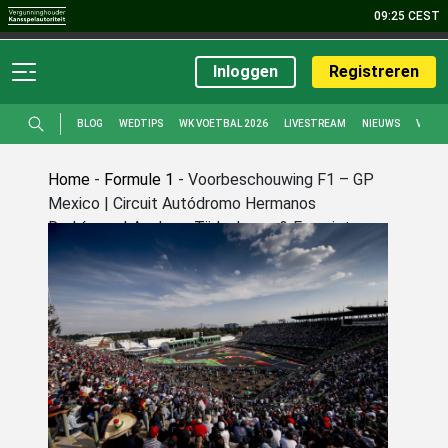
09:25 CEST
Sport
Casino
Live Casino
Bingo
Poker
Promoties
Inloggen
Registreren
BLOG
WEDTIPS
WK VOETBAL 2026
LIVESTREAM
NIEUWS
VOET
Home
-
Formule 1
-
Voorbeschouwing F1 – GP
Mexico | Circuit Autódromo Hermanos
Rodríguez | Analyse, Tijdschema & Favorieten