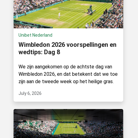
Unibet Nederland
Wimbledon 2026 voorspellingen en
wedtips: Dag 8
We zijn aangekomen op de achtste dag van
Wimbledon 2026, en dat betekent dat we toe
zijn aan de tweede week op het heilige gras.
July 6, 2026