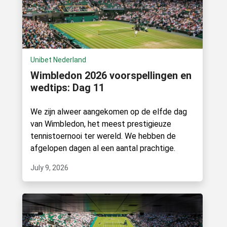
Unibet Nederland
Wimbledon 2026 voorspellingen en
wedtips: Dag 11
We zijn alweer aangekomen op de elfde dag
van Wimbledon, het meest prestigieuze
tennistoernooi ter wereld. We hebben de
afgelopen dagen al een aantal prachtige.
July 9, 2026