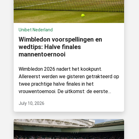
Unibet Nederland
Wimbledon voorspellingen en
wedtips: Halve finales
mannentoernooi
Wimbledon 2026 nadert het kookpunt.
Allereerst werden we gisteren getrakteerd op
twee prachtige halve finales in het
vrouwentoernooi. De uitkomst: de eerste
Tsjechische finale ooit.
July 10, 2026