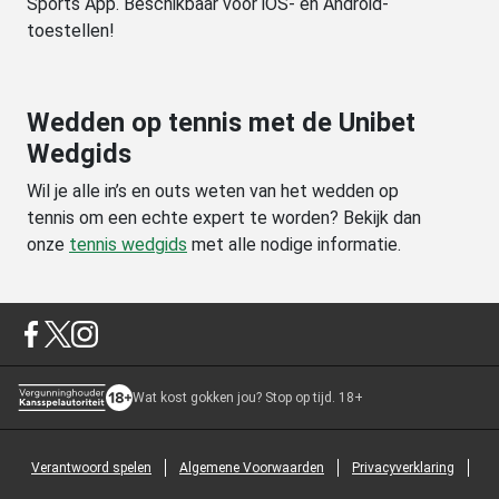
Sports App. Beschikbaar voor iOS- en Android-
toestellen!
Wedden op tennis met de Unibet
Wedgids
Wil je alle in’s en outs weten van het wedden op
tennis om een echte expert te worden? Bekijk dan
onze
tennis wedgids
met alle nodige informatie.
Wat kost gokken jou? Stop op tijd. 18+
Verantwoord spelen
Algemene Voorwaarden
Privacyverklaring