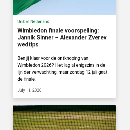
Unibet Nederland
Wimbledon finale voorspelling:
Jannik Sinner – Alexander Zverev
wedtips
Ben jij klaar voor de ontknoping van
Wimbledon 2026? Het lag al enigszins in de
lijn der verwachting, maar zondag 12 juli gaat
de finale.
July 11, 2026