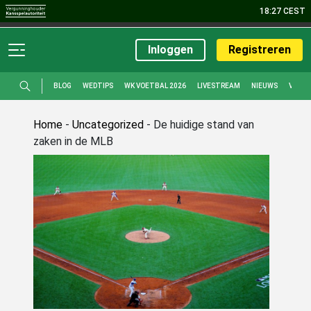
18:27 CEST
Sport
Casino
Live Casino
Bingo
Poker
Promoties
Inloggen
Registreren
BLOG
WEDTIPS
WK VOETBAL 2026
LIVESTREAM
NIEUWS
VOET
Home
-
Uncategorized
-
De huidige stand van
zaken in de MLB