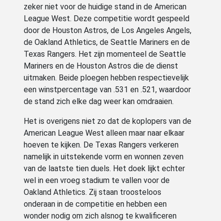
zeker niet voor de huidige stand in de American
League West. Deze competitie wordt gespeeld
door de Houston Astros, de Los Angeles Angels,
de Oakland Athletics, de Seattle Mariners en de
Texas Rangers. Het zijn momenteel de Seattle
Mariners en de Houston Astros die de dienst
uitmaken. Beide ploegen hebben respectievelijk
een winstpercentage van .531 en .521, waardoor
de stand zich elke dag weer kan omdraaien.
Het is overigens niet zo dat de koplopers van de
American League West alleen maar naar elkaar
hoeven te kijken. De Texas Rangers verkeren
namelijk in uitstekende vorm en wonnen zeven
van de laatste tien duels. Het doek lijkt echter
wel in een vroeg stadium te vallen voor de
Oakland Athletics. Zij staan troosteloos
onderaan in de competitie en hebben een
wonder nodig om zich alsnog te kwalificeren