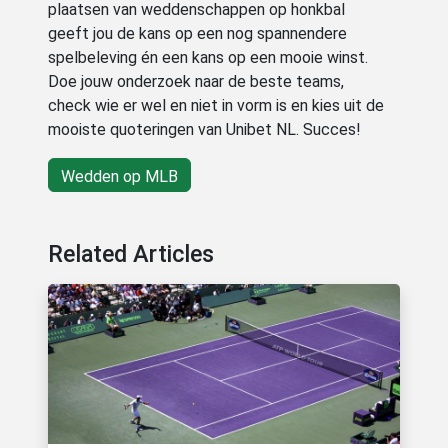
plaatsen van weddenschappen op honkbal
geeft jou de kans op een nog spannendere
spelbeleving én een kans op een mooie winst.
Doe jouw onderzoek naar de beste teams,
check wie er wel en niet in vorm is en kies uit de
mooiste quoteringen van Unibet NL. Succes!
Wedden op MLB
Related Articles