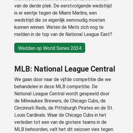
van de derde plek. De eerstvolgende wedstrijd
is er eentje tegen de Miami Marlins, een
wedstrijd die ze eigenlijk eenvoudig moeten
kunnen winnen. Weten de Mets zich nog te
melden in de top van de National League East?
Wedden op World Series 2024
MLB: National League Central
We gaan door naar de vijfde competitie die we
behandelen in deze MLB competitie. De
National League Central wordt gespeeld door
de Milwaukee Brewers, de Chicago Cubs, de
Cincinnati Reds, de Pittsburgh Pirates en de St.
Louis Cardinals. Waar de Chicago Cubs in het
verleden tot een van de grotere teams in de
MLB behoorden, valt het dit seizoen vies tegen.