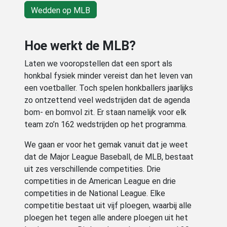
Wedden op MLB
Hoe werkt de MLB?
Laten we vooropstellen dat een sport als
honkbal fysiek minder vereist dan het leven van
een voetballer. Toch spelen honkballers jaarlijks
zo ontzettend veel wedstrijden dat de agenda
bom- en bomvol zit. Er staan namelijk voor elk
team zo’n 162 wedstrijden op het programma.
We gaan er voor het gemak vanuit dat je weet
dat de Major League Baseball, de MLB, bestaat
uit zes verschillende competities. Drie
competities in de American League en drie
competities in de National League. Elke
competitie bestaat uit vijf ploegen, waarbij alle
ploegen het tegen alle andere ploegen uit het