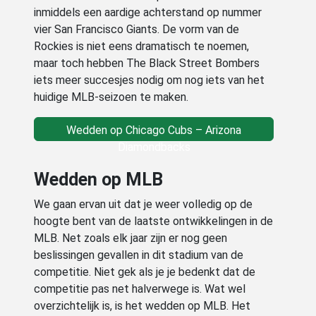
inmiddels een aardige achterstand op nummer
vier San Francisco Giants. De vorm van de
Rockies is niet eens dramatisch te noemen,
maar toch hebben The Black Street Bombers
iets meer succesjes nodig om nog iets van het
huidige MLB-seizoen te maken.
Wedden op Chicago Cubs – Arizona
Diamondbacks
Wedden op MLB
We gaan ervan uit dat je weer volledig op de
hoogte bent van de laatste ontwikkelingen in de
MLB. Net zoals elk jaar zijn er nog geen
beslissingen gevallen in dit stadium van de
competitie. Niet gek als je je bedenkt dat de
competitie pas net halverwege is. Wat wel
overzichtelijk is, is het wedden op MLB. Het